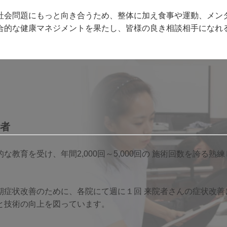
社会問題にもっと向き合うため、整体に加え食事や運動、メン
合的な健康マネジメントを果たし、皆様の良き相談相手になれ
者
教育を受け、年間2,000回～5,000回の 施術回数を誇る
）
期症状改善のために、各院にて週に１回 来院者さんの症状改善
と技術の向上を図っています。