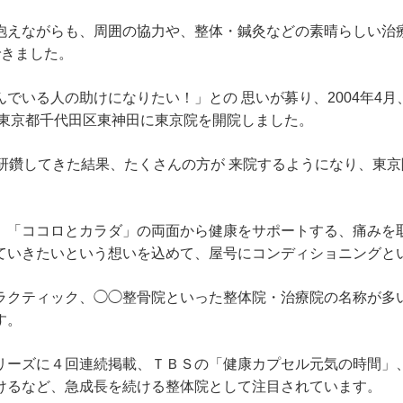
抱えながらも、周囲の協力や、整体・鍼灸などの素晴らしい治
できました。
でいる人の助けになりたい！」との 思いが募り、2004年4
は東京都千代田区東神田に東京院を開院しました。
々研鑽してきた結果、たくさんの方が 来院するようになり、東
、「ココロとカラダ」の両面から健康をサポートする、痛みを
ていきたいという想いを込めて、屋号にコンディショニングと
ラクティック、◯◯整骨院といった整体院・治療院の名称が多
す。
リーズに４回連続掲載、ＴＢＳの「健康カプセル元気の時間」
けるなど、急成長を続ける整体院として注目されています。