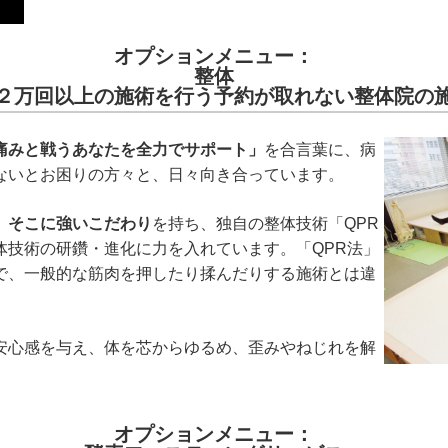
オプションメニュー：
整体
２万回以上の施術を行う予約が取れない整体院の
痛みと戦うあなたを全力でサポート」
を合言葉に、病
ないとお困りの方々と、日々向き合っています。
」そこに強いこだわり
を持ち、独自の整体技術「QPR
体技術の研鑽・進化に力を入れています。「QPR法」
で、一般的な筋肉を押したり揉んだりする施術とは違
安心感を与え、体を芯からゆるめ、歪みやねじれを解
オプションメニュー：