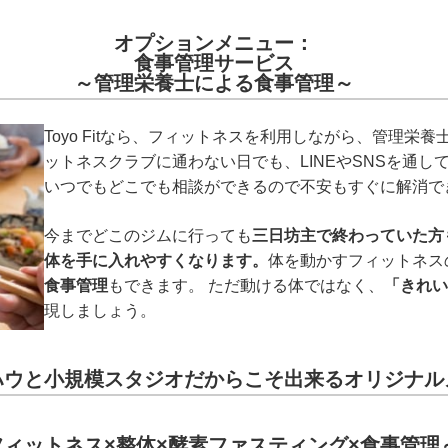
オプションメニュー：
食事管理サービス
～管理栄養士による食事管理～
Toyo Fitなら、フィットネスを利用しながら、管理栄
ットネスクラブに通わない日でも、LINEやSNSを通
いつでもどこでも相談ができるので不安もすぐに解消で
今までどこのジムに行っても
三日坊主で終わっていた方
体を手に入れやすくなります。
体を動かすフィットネス
食事管理
もできます。 ただ動ける体ではなく、
「きれい
現しましょう。
ハウと小規模スタジオだからこそ出来るオリジナル
フィットネス×整体×酵素ファスティング×食事管理