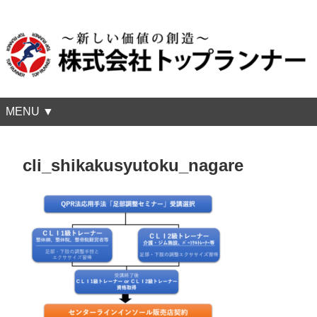
MENU ▼
cli_shikakusyutoku_nagare