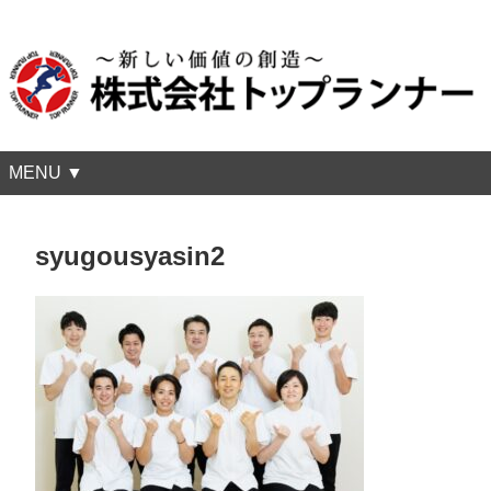
MENU ▼
syugousyasin2