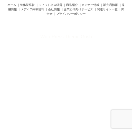
ホーム
整体院経営
フィットネス経営
商品紹介
セミナー情報
販売店情報
採
用情報
メディア掲載情報
会社情報
企業団体向けサービス
関連サイト一覧
問
合せ
プライバシーポリシー
©2026 株式会社トップランナー
WordPress Theme Gush