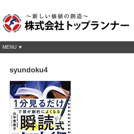
MENU ▼
syundoku4