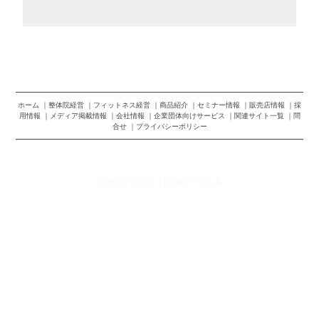
ホーム
整体院経営
フィットネス経営
商品紹介
セミナー情報
販売店情報
採
用情報
メディア掲載情報
会社情報
企業団体向けサービス
関連サイト一覧
問
合せ
プライバシーポリシー
©2026 株式会社トップランナー
WordPress Theme Gush